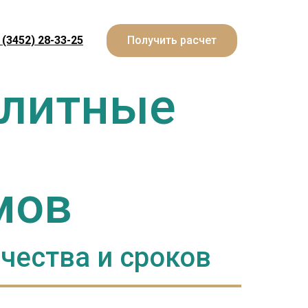
 (3452) 28-33-25
Получить расчет
олитные
и
омов
чества и сроков