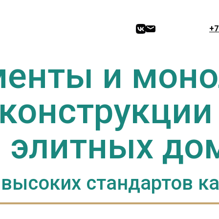
+7
енты и мон
конструкци
 элитных д
высоких стандартов ка